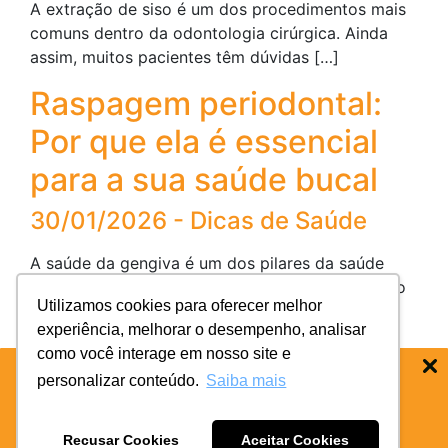
A extração de siso é um dos procedimentos mais
comuns dentro da odontologia cirúrgica. Ainda
assim, muitos pacientes têm dúvidas […]
Raspagem periodontal:
Por que ela é essencial
para a sua saúde bucal
30/01/2026 - Dicas de Saúde
A saúde da gengiva é um dos pilares da saúde
bucal. Quando sinais como sangramento, inchaço
Utilizamos cookies para oferecer melhor
ou sensibilidade aparecem, é um […]
experiência, melhorar o desempenho, analisar
Língua amarelada: o que
como você interage em nosso site e
personalizar conteúdo.
Saiba mais
esse sinal pode revelar
BAIXE O APP COIFE ODONTO:
RÁPIDO
E PRATICO
sobre sua saúde bucal e
Recusar Cookies
Aceitar Cookies