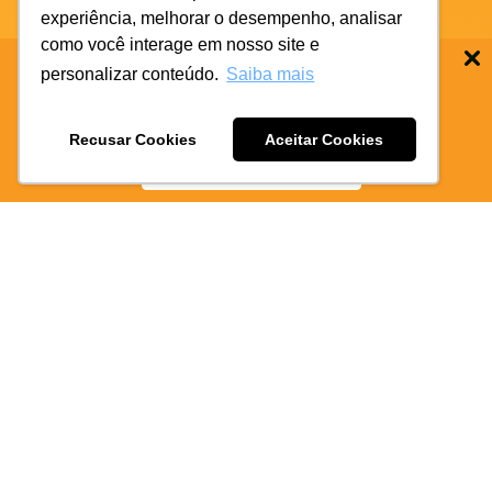
experiência, melhorar o desempenho, analisar
como você interage em nosso site e
personalizar conteúdo.
Saiba mais
BAIXE O APP COIFE ODONTO:
RÁPIDO
E PRATICO
Seja um
Recusar Cookies
Aceitar Cookies
BAIXE AGORA
Franqueado
Privacidade
Política de Cookies