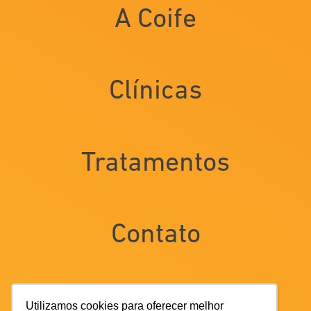
A Coife
Clínicas
Tratamentos
Contato
Trabalhe conosco
Utilizamos cookies para oferecer melhor