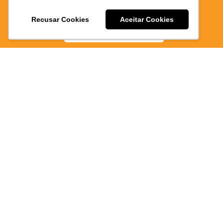
E PRATICO
Recusar Cookies
Aceitar Cookies
BAIXE AGORA
Atendimen
via
WhatsAp