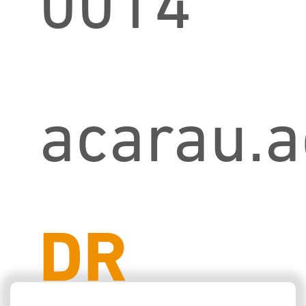
0014
acarau.
DR