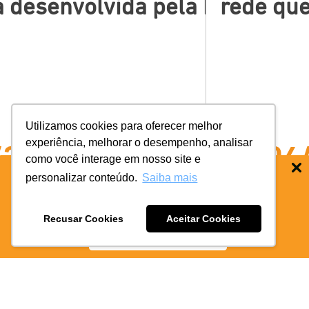
das […]
 desenvolvida pela FLUA, fund
rede que t
Utilizamos cookies para oferecer melhor
experiência, melhorar o desempenho, analisar
2026
26/06/
como você interage em nosso site e
personalizar conteúdo.
Saiba mais
BAIXE O APP COIFE ODONTO:
RÁPIDO
E PRATICO
Recusar Cookies
Aceitar Cookies
BAIXE AGORA
SAIBA MAIS