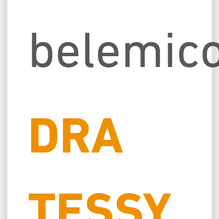
belemic
DRA
TESSY