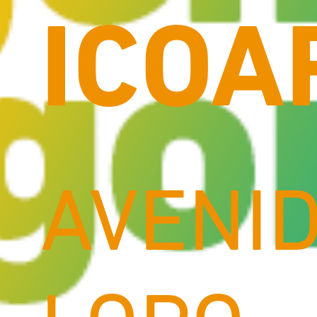
ICOA
AVENI