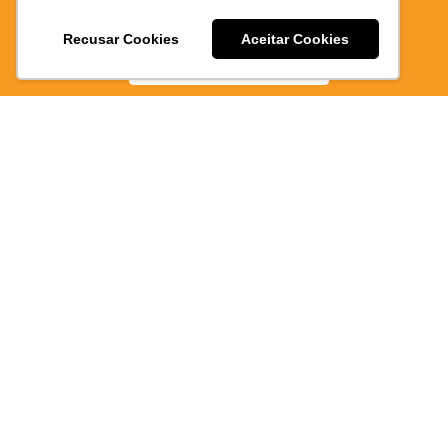
EPAO
E PRATICO
Recusar Cookies
Aceitar Cookies
BAIXE AGORA
350/PA
Atendimen