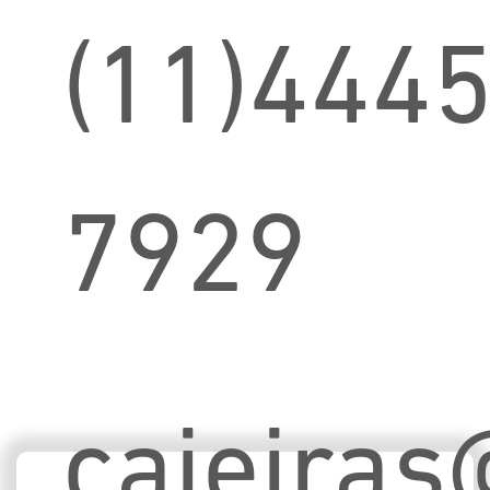
(11)4445
7929
caieiras