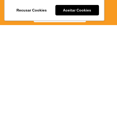
10512/
E PRATICO
Recusar Cookies
Aceitar Cookies
BAIXE AGORA
Atendimen
via
WhatsAp