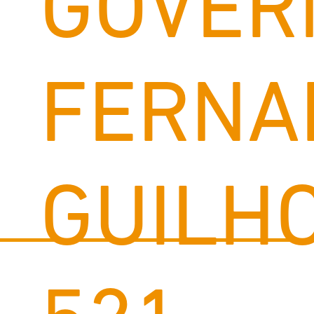
GOVER
FERNA
GUILH