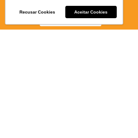
EPAO
E PRATICO
Recusar Cookies
Aceitar Cookies
BAIXE AGORA
1186
Atendimen