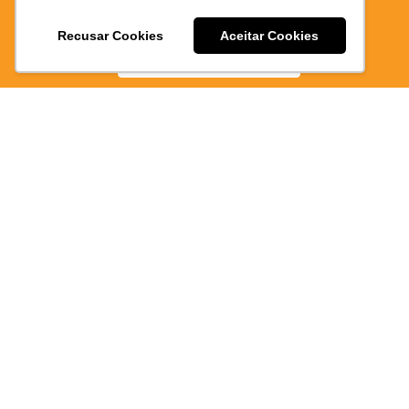
E PRATICO
Atendimen
Recusar Cookies
Aceitar Cookies
BAIXE AGORA
via
WhatsAp
Como