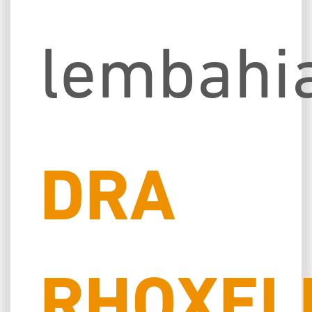
lembahi
DRA
RHOXEL