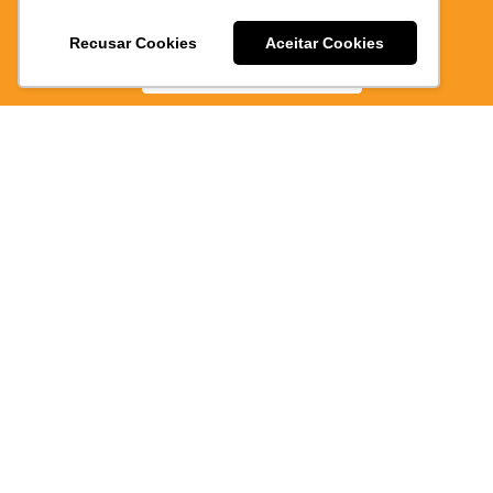
EPAO
E PRATICO
Recusar Cookies
Aceitar Cookies
BAIXE AGORA
2332
Atendimen