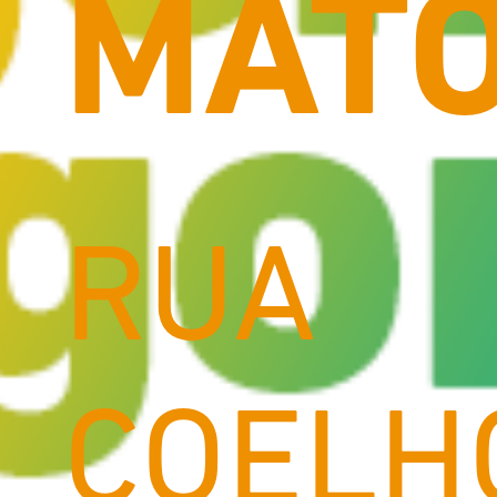
MAT
RUA
COELH