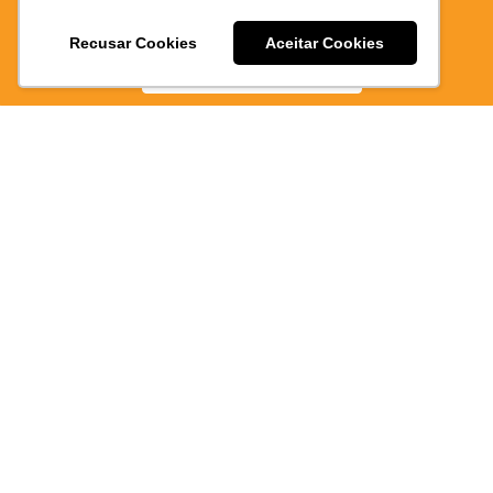
E PRATICO
Recusar Cookies
Aceitar Cookies
BAIXE AGORA
via
WhatsAp
Como