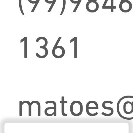
(99)9846
1361
matoes@