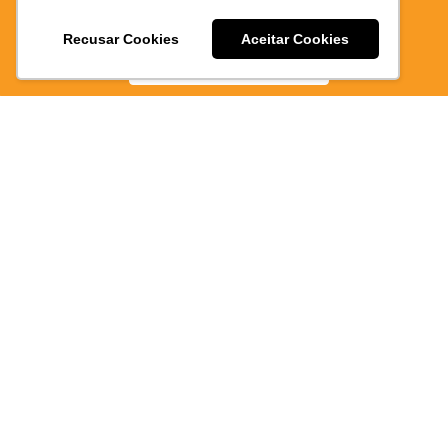
E PRATICO
437/MA
Recusar Cookies
Aceitar Cookies
BAIXE AGORA
Atendimen
via