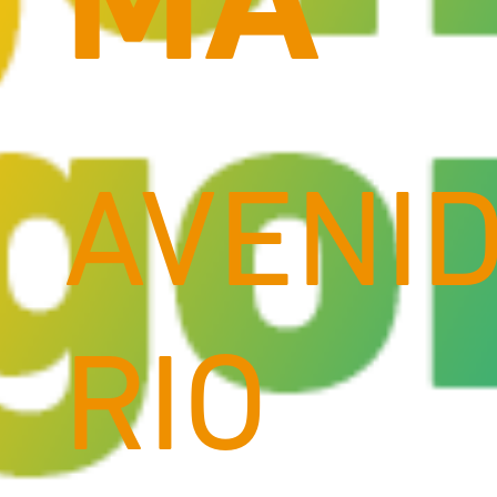
MA
AVENI
RIO