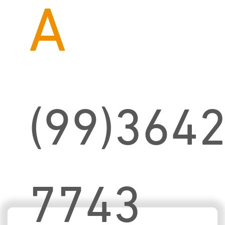
A
(99)3642
7743