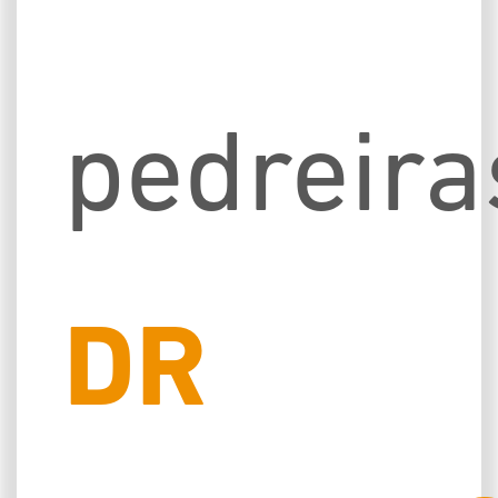
pedreir
DR