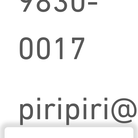
9830-
0017
piripiri