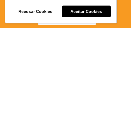
E PRATICO
Recusar Cookies
Aceitar Cookies
BAIXE AGORA
221/PI
Atendimen
via