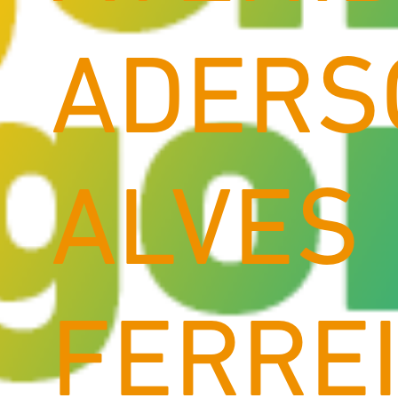
ADERS
ALVES
FERREI