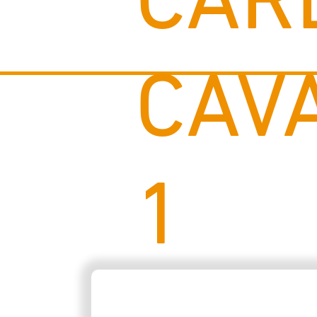
CAR
CAV
1