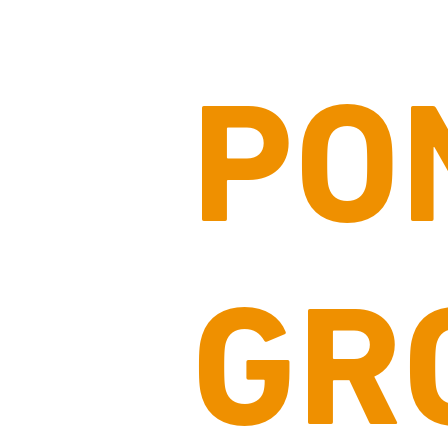
PO
GR