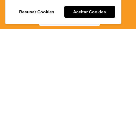
E PRATICO
Recusar Cookies
Aceitar Cookies
346/MA
BAIXE AGORA
Atendimen
via