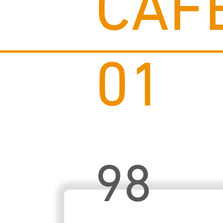
CAF
01
98