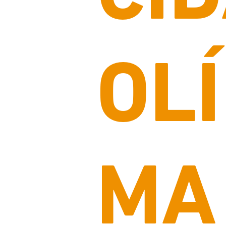
OL
MA