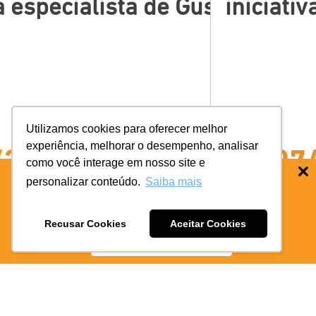
tto. […]
va desenvolvida pela FLUA, fun
rede que
Utilizamos cookies para oferecer melhor
experiência, melhorar o desempenho, analisar
/2026
26/06
como você interage em nosso site e
personalizar conteúdo.
Saiba mais
BAIXE O APP COIFE ODONTO:
RÁPIDO
E PRATICO
Recusar Cookies
Aceitar Cookies
BAIXE AGORA
SAIBA MAIS