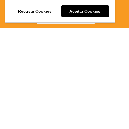
E PRATICO
Recusar Cookies
Aceitar Cookies
BAIXE AGORA
Atendimen
via
WhatsAp