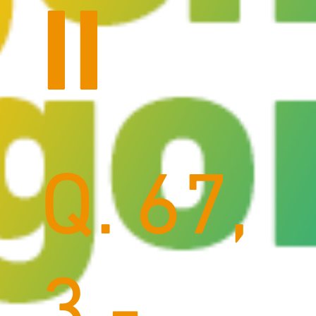
II
Q. 67,