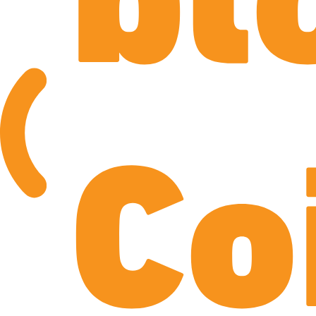
bl
Co