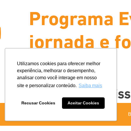
as: Coife
Evolua: Módulo
Coife Odont
e alta
fortalece cultu
PEGN pelo 6
l
Utilizamos cookies para oferecer melhor
experiência, melhorar o desempenho,
analisar como você interage em nosso
site e personalizar conteúdo.
Saiba mais
ra
iniciou o Módulo 2 –
issionais participaram 
Reconhecimento re
Recusar Cookies
Aceitar Cookies
mentoria especialista d
rama Evolua, iniciativa
franqueados e a s
B