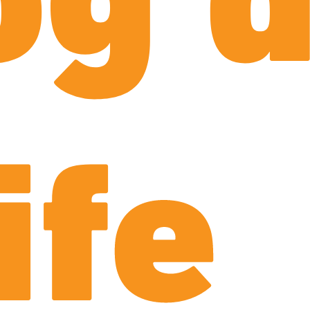
og 
ife