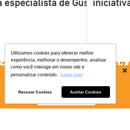
 […]
 especialista de Gustavo Pago
iniciati
Utilizamos cookies para oferecer melhor
experiência, melhorar o desempenho, analisar
/2026
14/07
como você interage em nosso site e
personalizar conteúdo.
Saiba mais
BAIXE O APP COIFE ODONTO:
RÁPIDO
E PRATICO
Recusar Cookies
Aceitar Cookies
BAIXE AGORA
SAIBA MAIS