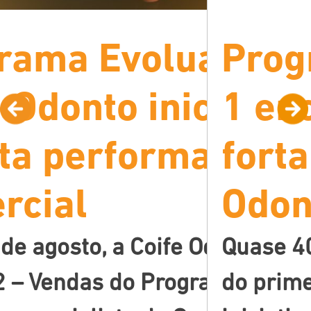
rama Evolua | Ve
Prog
a o
 Odonto inicia jo
1 en
lta performance
forta
ABF
rcial
Odon
ssociação
 de agosto, a Coife Odonto inic
Quase 40
Selo de
 – Vendas do Programa Evolua
do prim