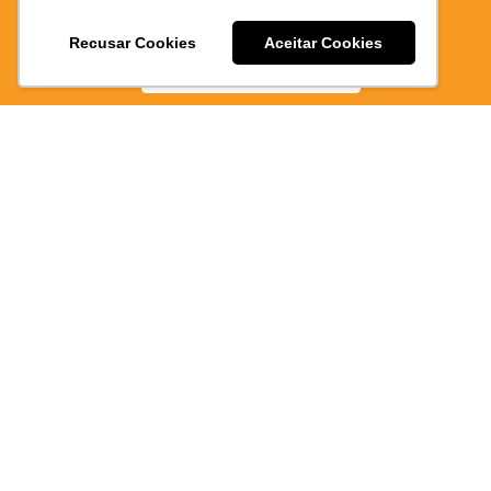
EPAO
E PRATICO
Recusar Cookies
Aceitar Cookies
BAIXE AGORA
372/PI
Atendimen