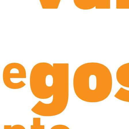
go
fe