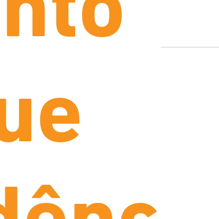
nto
ue