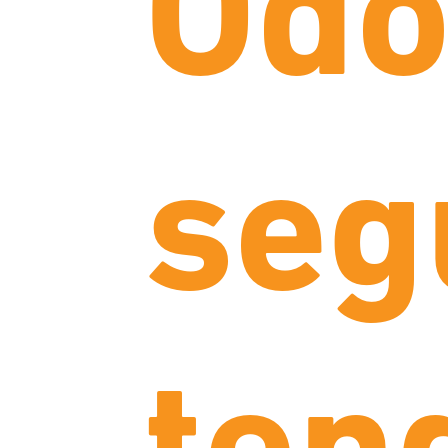
Odo
seg