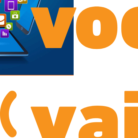
vo
va