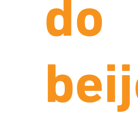
do
beij