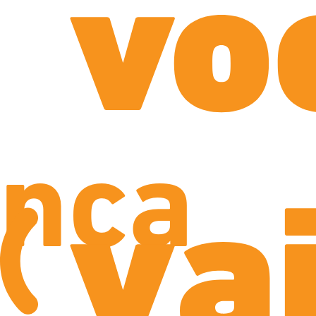
vo
nça
va