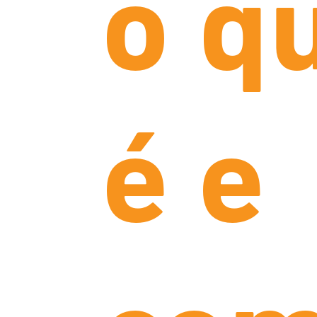
o q
é e