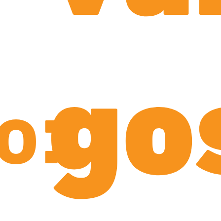
go
o: