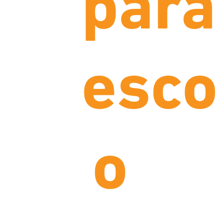
para
esco
o