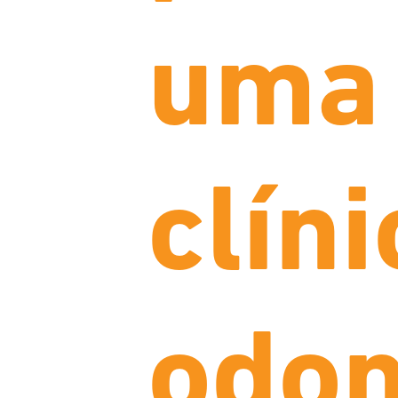
uma
clíni
odon