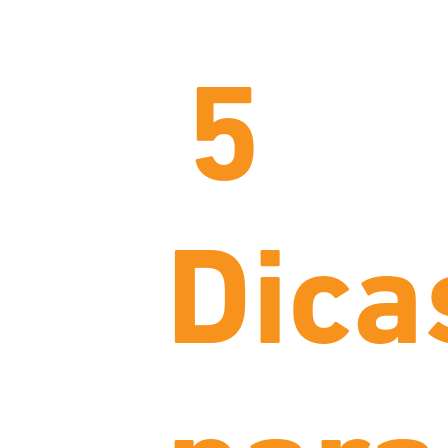
5
Dica