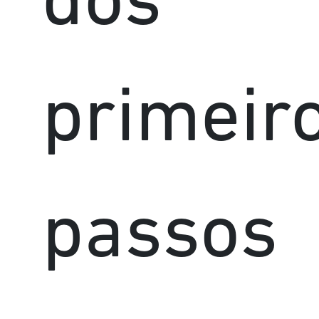
dos
primeir
passos