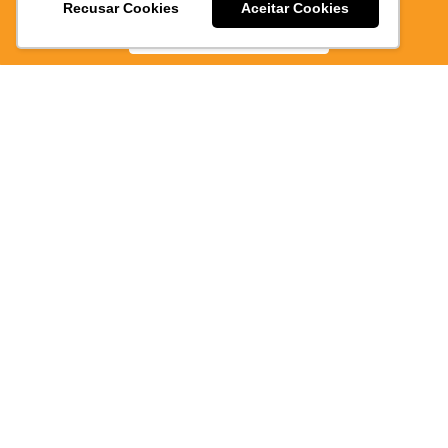
Recusar Cookies
Aceitar Cookies
BAIXE AGORA
quem
deseja
empree