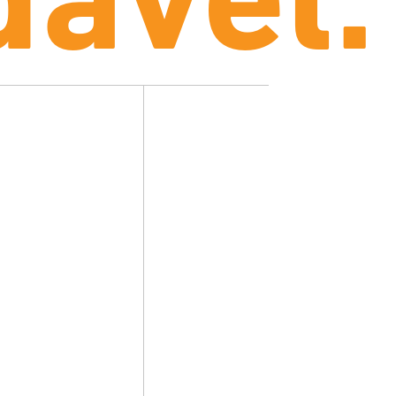
dável: