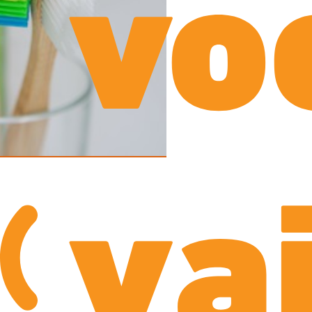
vo
va