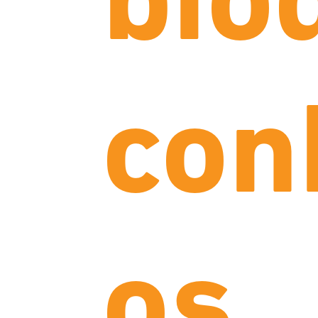
bio
con
os