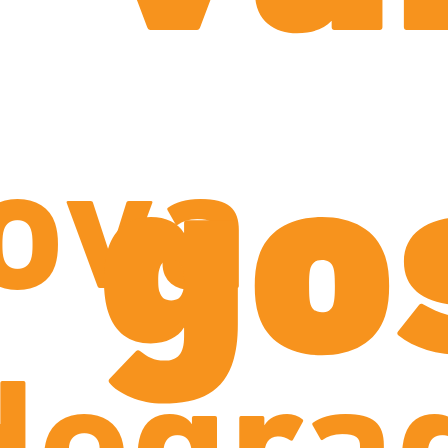
go
ova