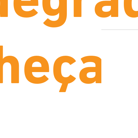
degra
heça