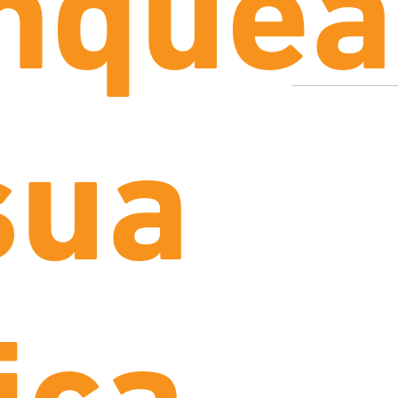
nquea
sua