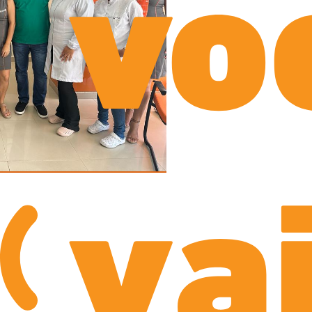
vo
va