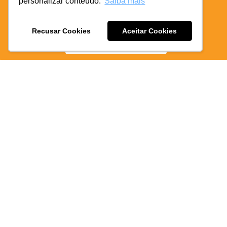
personalizar conteúdo.
Saiba mais
BAIXE O APP COIFE ODONTO:
RÁPIDO
E PRATICO
Recusar Cookies
Aceitar Cookies
BAIXE AGORA
cada