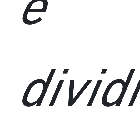
é
divid