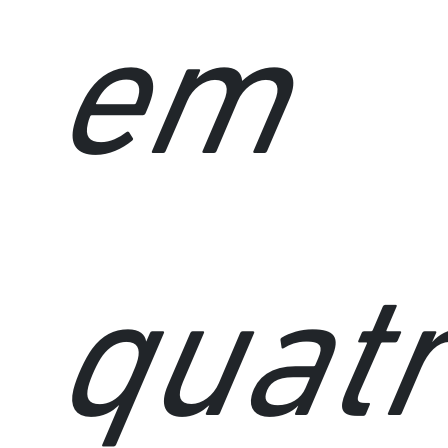
em
quat