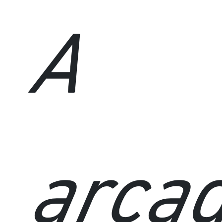
A
arca