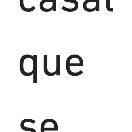
casal
que
se