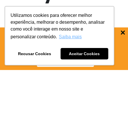
Utilizamos cookies para oferecer melhor
experiência, melhorar o desempenho, analisar
como você interage em nosso site e
sociai
personalizar conteúdo.
Saiba mais
BAIXE O APP COIFE ODONTO:
RÁPIDO
E PRATICO
Recusar Cookies
Aceitar Cookies
BAIXE AGORA
famíli