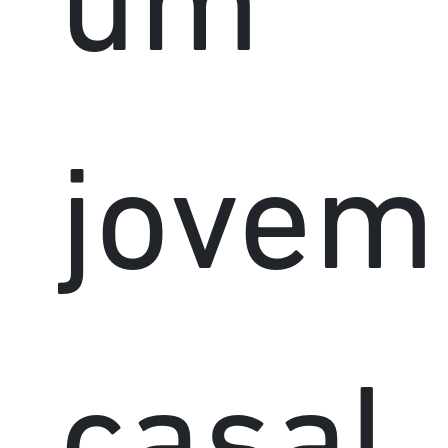
um
jovem