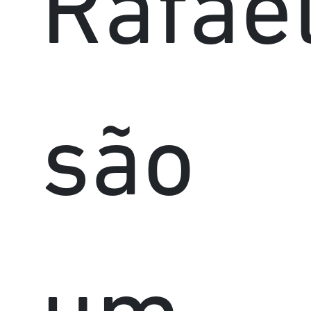
Rafae
são