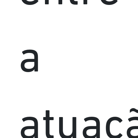
a
atuaç