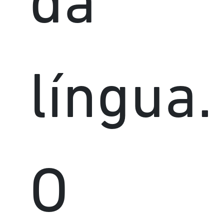
da
língua.
O