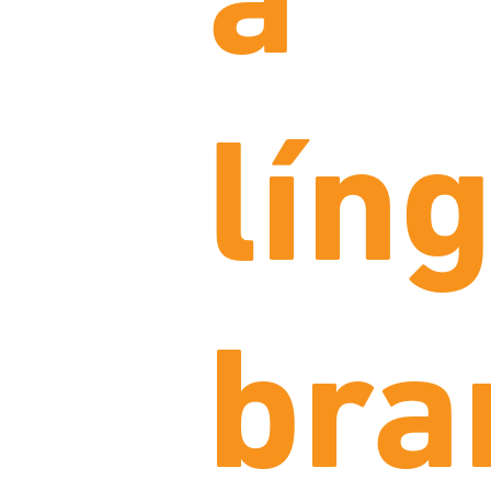
a
lín
bra