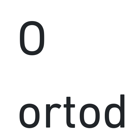
O
ortod