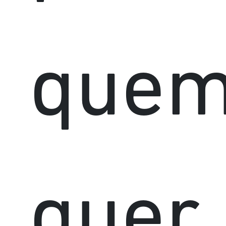
que
quer