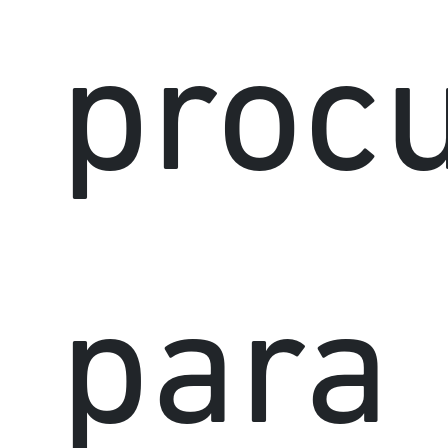
proc
para