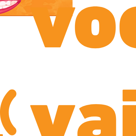
vo
va