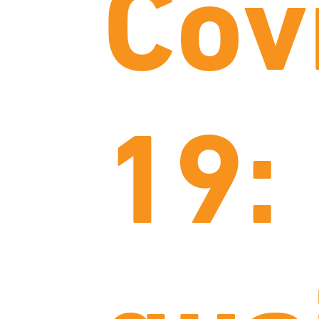
Cov
19: