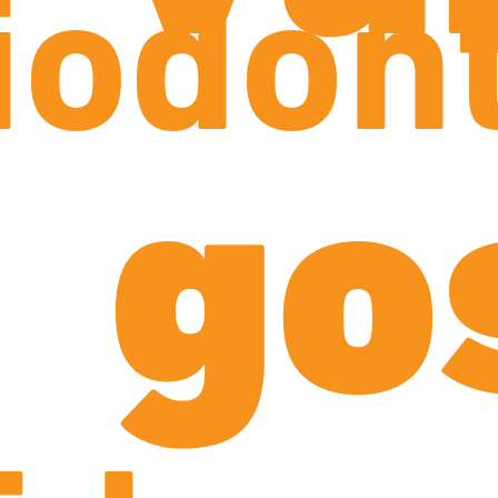
iodont
go