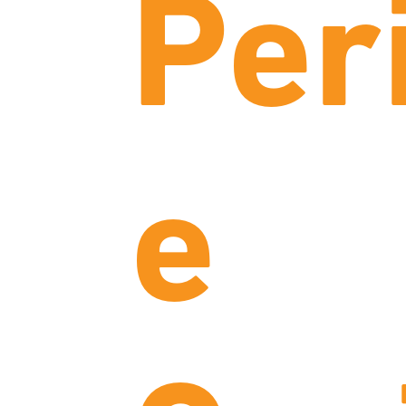
Per
e