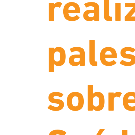
real
pales
sobr