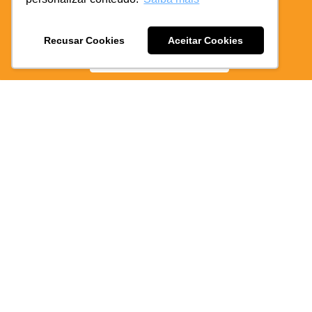
de
BAIXE O APP COIFE ODONTO:
RÁPIDO
E PRATICO
Recusar Cookies
Aceitar Cookies
BAIXE AGORA
multiplic
sorrisos