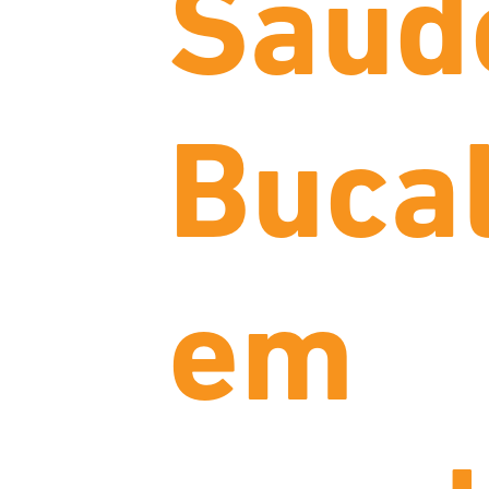
Saúd
Buca
em