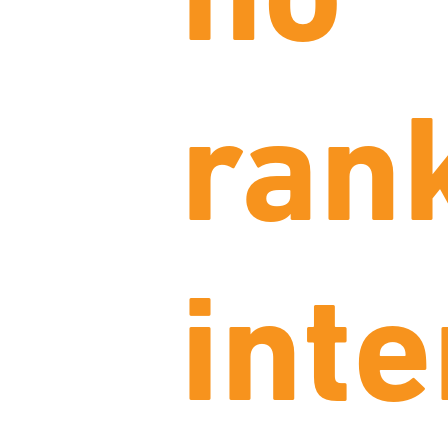
no
ran
int