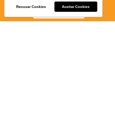
E PRATICO
Recusar Cookies
Aceitar Cookies
Marcus
BAIXE AGORA
Adrian
Oliveira