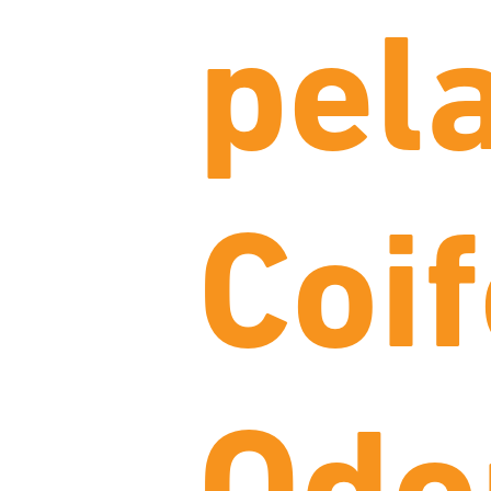
pel
Coi