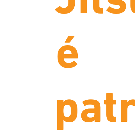
Jits
é
pat