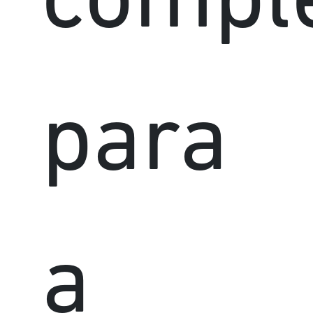
compl
para
a