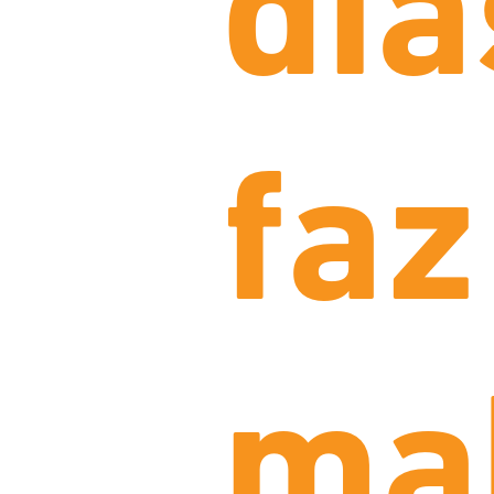
dia
faz
ma