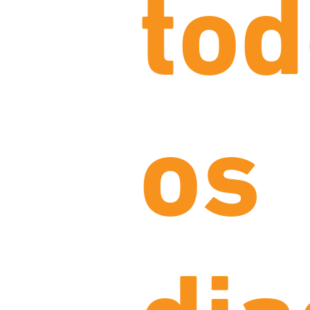
to
os