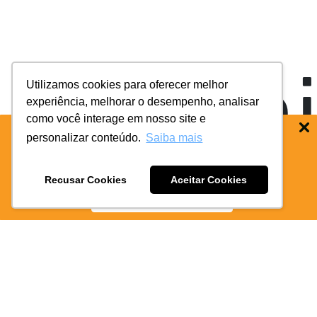
higien
Utilizamos cookies para oferecer melhor
experiência, melhorar o desempenho, analisar
como você interage em nosso site e
personalizar conteúdo.
Saiba mais
BAIXE O APP COIFE ODONTO:
RÁPIDO
E PRATICO
Recusar Cookies
Aceitar Cookies
BAIXE AGORA
e