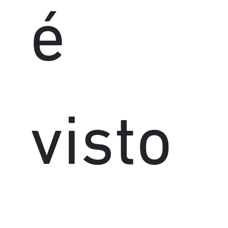
é
visto