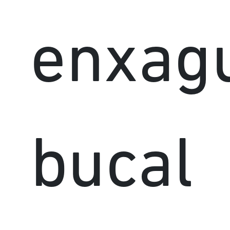
enxag
bucal