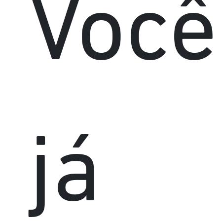
Você
já