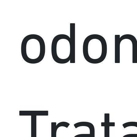
odon
Trat