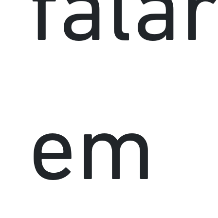
fala
em