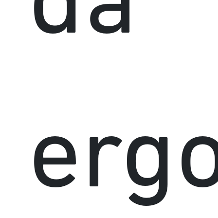
da
erg