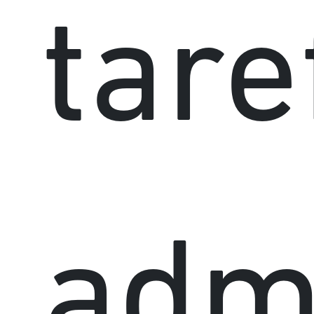
tare
admi