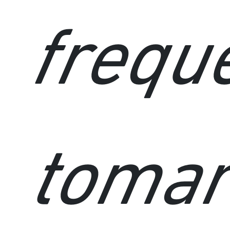
frequ
toma