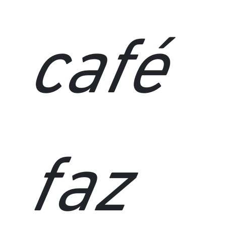
café
faz