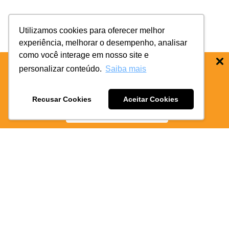
Utilizamos cookies para oferecer melhor
experiência, melhorar o desempenho, analisar
mal
como você interage em nosso site e
personalizar conteúdo.
Saiba mais
BAIXE O APP COIFE ODONTO:
RÁPIDO
E PRATICO
Recusar Cookies
Aceitar Cookies
BAIXE AGORA
para